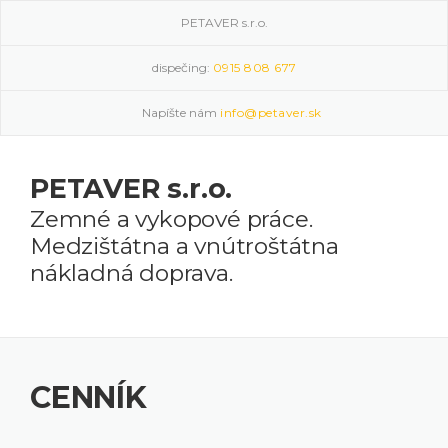
Skip
PETAVER s.r.o.
to
content
dispečing:
0915 808 677
Napíšte nám
info@petaver.sk
PETAVER s.r.o.
Zemné a vykopové práce.
Medzištátna a vnútroštátna
nákladná doprava.
CENNÍK