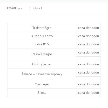
PETAVER s.r.o.
>
Cenník
Traktorbágre
cena dohodou
Búracie kladivo
cena dohodou
Tatra 815
cena dohodou
cena dohodou
Pásové bágre
Otočný bager
cena dohodou
cena dohodou
Ťahače – návesové súpravy
Minibager
cena dohodou
8-kola
cena dohodou