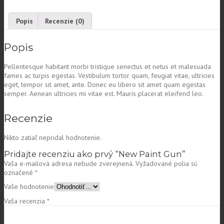
Popis
Recenzie (0)
Popis
Pellentesque habitant morbi tristique senectus et netus et malesuada
fames ac turpis egestas. Vestibulum tortor quam, feugiat vitae, ultricies
eget, tempor sit amet, ante. Donec eu libero sit amet quam egestas
semper. Aenean ultricies mi vitae est. Mauris placerat eleifend leo.
Recenzie
Nikto zatiaľ nepridal hodnotenie.
Pridajte recenziu ako prvý “New Paint Gun”
Vaša e-mailová adresa nebude zverejnená.
Vyžadované polia sú
označené
*
Vaše hodnotenie
Vaša recenzia
*