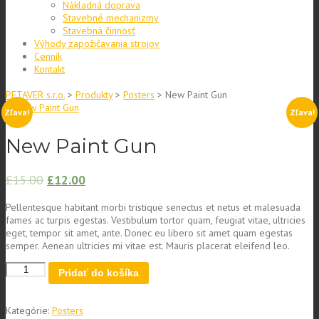
Nákladná doprava
Stavebné mechanizmy
Stavebná činnosť
Výhody zapožičavania strojov
Cenník
Kontakt
PETAVER s.r.o.
>
Produkty
>
Posters
>
New Paint Gun
Zľava!
Zľava!
New Paint Gun
£
15.00
£
12.00
Pellentesque habitant morbi tristique senectus et netus et malesuada
fames ac turpis egestas. Vestibulum tortor quam, feugiat vitae, ultricies
eget, tempor sit amet, ante. Donec eu libero sit amet quam egestas
semper. Aenean ultricies mi vitae est. Mauris placerat eleifend leo.
Pridať do košíka
Kategórie:
Posters