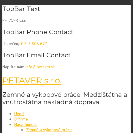
Skip
TopBar Text
to
content
PETAVER s.r.o.
TopBar Phone Contact
dispečing:
0915 808 677
TopBar Email Contact
Napíšte nám
info@petaver.sk
PETAVER s.r.o.
Zemné a vykopové práce. Medzištátna a
vnútroštátna nákladná doprava.
Úvod
O firme
Naše činnosti
Zemné a vykopové práce